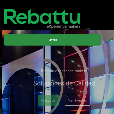
Menu
Busca
Rebattu
eXperience makers
Soluciones de Calidad
Nosotros
Ver Eventos