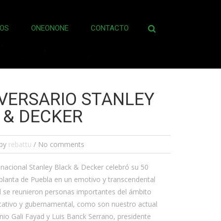
OS
ONEONONE
CONTACTO
Buscar:
IVERSARIO STANLEY
 & DECKER
by
rebattu
/ No comments
nacional Stanley Black & Decker celebró su 50
a planta de Puebla en un emotivo y transcendental
al se reunieron personas importantes del ámbito
cativo y gubernamental, como son nuestro actual
io Gali Fayad y Luis Banck Serrano, presidente