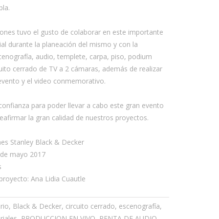
bla.
ones tuvo el gusto de colaborar en este importante
al durante la planeación del mismo y con la
cenografía, audio, templete, carpa, piso, podium
rcuito cerrado de TV a 2 cámaras, además de realizar
l evento y el video conmemorativo.
onfianza para poder llevar a cabo este gran evento
eafirmar la gran calidad de nuestros proyectos.
ones Stanley Black & Decker
5 de mayo 2017
s
proyecto: Ana Lidia Cuautle
rio, Black & Decker, circuito cerrado, escenografía,
ariales, PRODUCCION EN VIVO, RENTA DE AUDIO,