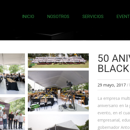
INICIO
NOSOTROS
SERVICIOS
EVENT
50 AN
BLACK
29 mayo, 2017
/
La empresa multi
aniversario en l
evento, en el cu
empresarial, edu
gobernador Anton