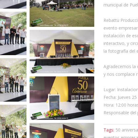
municipal de Pue
Rebattu Producci
evento empresari
instalación de es
interactivo, y ci
la fotografía de
Agradecemos la c
y nos complace r
Lugar: Instalaci
Fecha: Jueves 2
Hora: 12:00 hora
Responsable del 
Tags:
50 aniversa
eventos empres