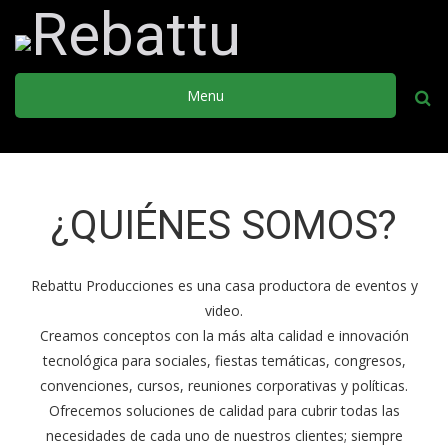
makers
makers
makers
makers
makers
makers
Soluciones
Soluciones
Soluciones
Soluciones
Soluciones
Soluciones
Menu
de Calidad
de Calidad
de Calidad
de Calidad
de Calidad
de Calidad
Busca
Nosotros
Nosotros
Nosotros
Nosotros
Nosotros
Nosotros
¿QUIÉNES SOMOS?
Ver Eventos
Ver Eventos
Ver Eventos
Ver Eventos
Ver Eventos
Ver Eventos
Rebattu Producciones es una casa productora de eventos y
video.
Creamos conceptos con la más alta calidad e innovación
tecnológica para sociales, fiestas temáticas, congresos,
convenciones, cursos, reuniones corporativas y políticas.
Ofrecemos soluciones de calidad para cubrir todas las
necesidades de cada uno de nuestros clientes; siempre