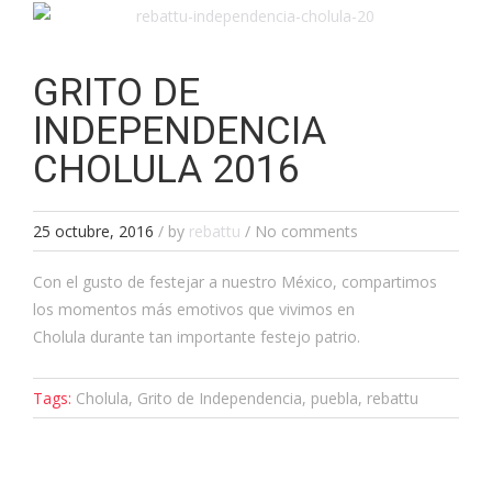
GRITO DE
INDEPENDENCIA
CHOLULA 2016
25 octubre, 2016
/
by
rebattu
/ No comments
Con el gusto de festejar a nuestro México, compartimos
los momentos más emotivos que vivimos en
Cholula durante tan importante festejo patrio.
Tags:
Cholula, Grito de Independencia, puebla, rebattu