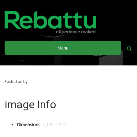
Menu
Busca
Posted on by
image Info
Dimensions
:
1,170 × 710