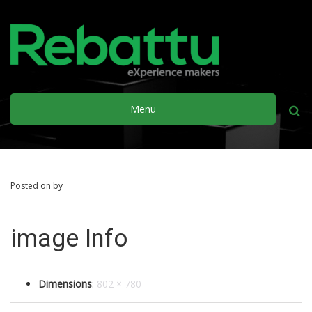
Menu
Busca
Posted on by
image Info
Dimensions
:
802 × 780