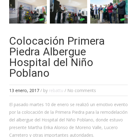
Colocación Primera
Piedra Albergue
Hospital del Niño
Poblano
13 enero, 2017
/
by
rebattu
/ No comments
El pasado martes 10 de enero se realizó un emotivo evento
por la colocación de la Primera Piedra para la remodelación
del albergue del Hospital del Niño Poblano, donde estuvo
presente Martha Erika Alonso de Moreno Valle, Lucero
Carretero y otras importantes autoridades.