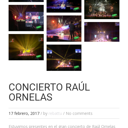
CONCIERTO RAÚL
ORNELAS
17 febrero, 2017
/
by
rebattu
/ No comments
Estuvimos presentes en el gran concierto de Raúl Ornelas