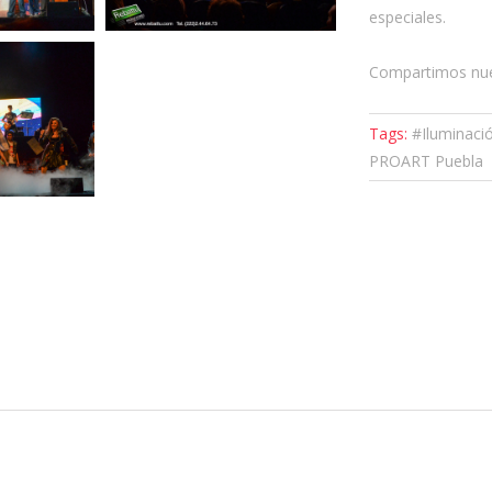
especiales.
Compartimos nues
Tags:
#Iluminació
PROART Puebla