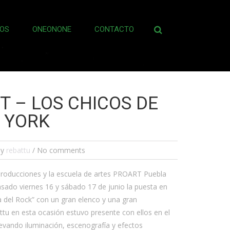
OS
ONEONONE
CONTACTO
Buscar:
T – LOS CHICOS DE
 YORK
by
rebattu
/ No comments
roducciones y la escuela de artes PROART Puebla
asado viernes 16 y sábado 17 de junio la puesta en
 del Rock” con un gran elenco y una gran
ttu en esta ocasión estuvo presente con ellos en el
levando iluminación, escenografía y efectos