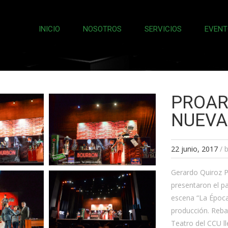
INICIO
NOSOTROS
SERVICIOS
EVENT
PROAR
NUEVA
22 junio, 2017
/
Gerardo Quiroz P
presentaron el p
escena “La Época
producción. Reba
Teatro del CCU l