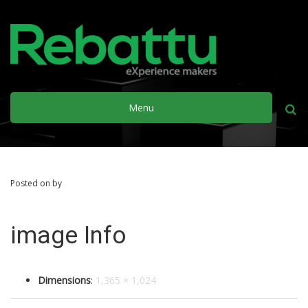
Menu
Busca
Posted on by
image Info
Dimensions
:
1,365 × 1,024