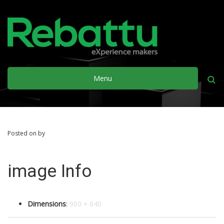
Menu
Busca
Posted on by
image Info
Dimensions
:
960 × 640