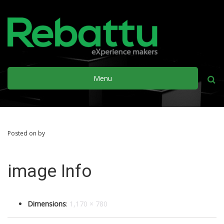
Menu
Busca
Posted on by
image Info
Dimensions
:
1,170 × 780