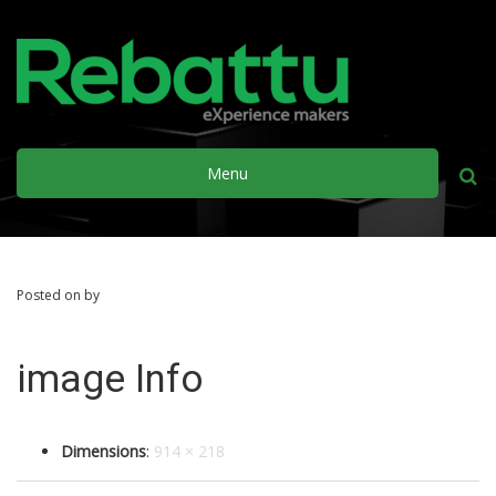
Menu
Busca
Posted on by
image Info
Dimensions
:
914 × 218