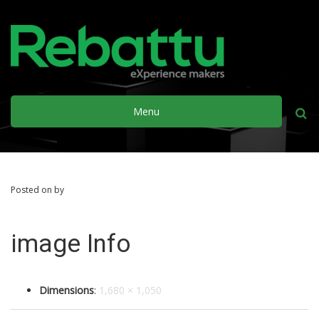
Menu
Busca
Posted on by
image Info
Dimensions
:
1,680 × 1,050