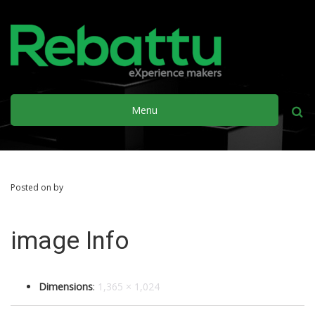
Menu
Busca
Posted on by
image Info
Dimensions
:
1,365 × 1,024